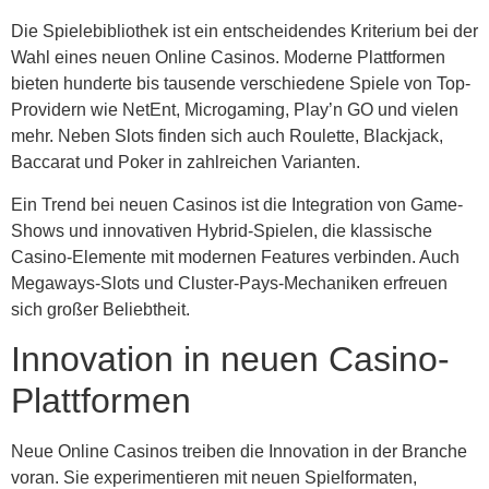
Die Spielebibliothek ist ein entscheidendes Kriterium bei der
Wahl eines neuen Online Casinos. Moderne Plattformen
bieten hunderte bis tausende verschiedene Spiele von Top-
Providern wie NetEnt, Microgaming, Play’n GO und vielen
mehr. Neben Slots finden sich auch Roulette, Blackjack,
Baccarat und Poker in zahlreichen Varianten.
Ein Trend bei neuen Casinos ist die Integration von Game-
Shows und innovativen Hybrid-Spielen, die klassische
Casino-Elemente mit modernen Features verbinden. Auch
Megaways-Slots und Cluster-Pays-Mechaniken erfreuen
sich großer Beliebtheit.
Innovation in neuen Casino-
Plattformen
Neue Online Casinos treiben die Innovation in der Branche
voran. Sie experimentieren mit neuen Spielformaten,