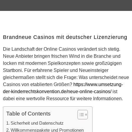
Brandneue Casinos mit deutscher Lizenzierung
Die Landschaft der Online Casinos verändert sich stetig.
Neue Anbieter bringen frischen Wind in die Branche und
locken mit modernen Spielkonzepten sowie großzügigen
Startboni. Für erfahrene Spieler und Neueinsteiger
gleichermaßen stellt sich die Frage: Was unterscheidet neue
Casinos von etablierten Größen?
https://www.umsetzung-
der-kinderrechtskonvention.de/neue-online-casinos/
ist
dabei eine wertvolle Ressource für weitere Informationen.
Table of Contents
Sicherheit und Datenschutz
Willkommenspakete und Promotionen